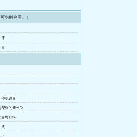
即可实时查看。）
．肆
．壹
、神魂破界
与深渊的新代价
的最後呼唤
．贰
．伍