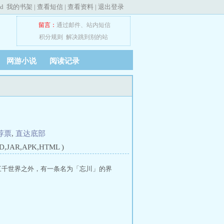
ed
我的书架
|
查看短信
|
查看资料
|
退出登录
留言：
通过邮件
、
站内短信
积分规则
解决跳到别的站
网游小说
阅读记录
荐票
,
直达底部
JAR,APK,HTML )
在三千世界之外，有一条名为「忘川」的界