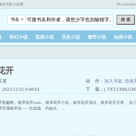
Hi,
undefin
藏读书族小说网
搜 索
书名
说
科幻小说
耽美小说
历史小说
都市小说
仙侠小说
花开
又苳
动 作：
加入书架
,
投推
25/12/25 0:48:01
下 载：( TXT,CHM,UMD,
开笔趣阁，彼岸花开sodu，彼岸花开小说，彼岸花开顶点，彼岸花开又苳， 
开满彼岸花——红如血、灼如火、 ...