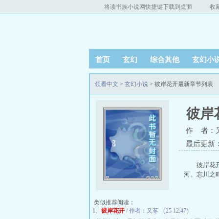
将读书族小说网快捷键下载到桌面
收
首页
玄幻
综合其他
玄幻小
领看中文
>
玄幻小说
> 彼岸花开最新章节列表
彼岸
作 者：
最后更新：20
彼岸花
河。忘川之畔
类似推荐阅读：
1、
彼岸花开
/ 作者：又苳 （25 12:47）