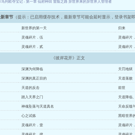
苏马列欧夺宝记 - 第一章
仙府种田
冒险之路
异世界来的异世界人管理者
最新章节
（提示：已启用缓存技术，最新章节可能会延时显示，登录书架
新世界的第一天
归来
灵魂碎片．伍
灵魂碎片
灵魂碎片．贰
灵魂碎片
《彼岸花开》正文
深渊为何降临
天罚地狱
深渊的真正目的
天道落败
天道的反击
前世
踏入天界之门
天道降临
神魂坠落与天道真名
天命反噬
心之试炼
黑暗世界
灵魂碎片．壹
灵魂碎片
灵魂碎片．肆
灵魂碎片