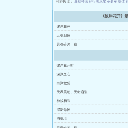
推荐阅读：
最初神话
穿行者尼尔
革命军
暗体
《彼岸花开》
彼岸花开
五魂归位
灵魂碎片．叁
彼岸花开时
深渊之心
白渊觉醒
天界震动、天命崩裂
神战初裂
深渊母神
消魂境
灵魂碎片．叁