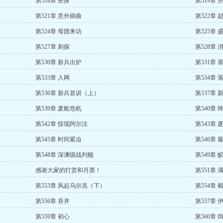
第518章 密探
第519章 
第521章 意外插曲
第522章 
第524章 母团来访
第525章 
第527章 刺探
第528章
第530章 新兵出炉
第531章 
第533章 入网
第534章 
第536章 新兵首训（上）
第537章
第539章 废船危机
第540章
第542章 惊现阿尔法
第543章 
第545章 时间紧迫
第546章
第548章 深渊级战列舰
第549章 
感谢大家的打赏和月票！
第551章 
第553章 风起乌尔克（下）
第554章
第556章 吞并
第557章 
第559章 初心
第560章