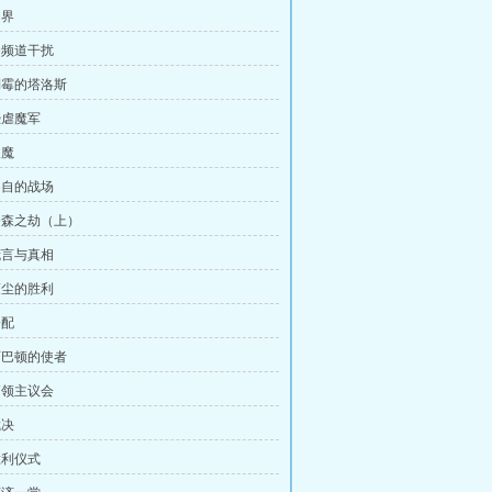
越界
 全频道干扰
 倒霉的塔洛斯
恐虐魔军
破魔
 各自的战场
 奈森之劫（上）
 谎言与真相
 蒙尘的胜利
分配
 阿巴顿的使者
 高领主议会
裁决
胜利仪式