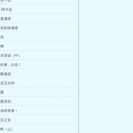
济济一堂
赵-阿卡达
盛宴邀请
 消失的饮魂者
喜讯
落网
 新兵首训（中）
 终结者，出击！
废船激战
 最后五分钟
蚁聚
满载而归
 截杀碎骨者！
伊莎之女
 饵料（上）