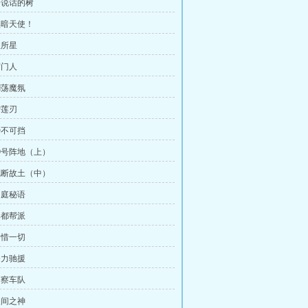
 会说话的树
 黑暗天使！
圣所星
守门人
剑荡魔氛
雪莲刃
势不可挡
39号阵地（上）
 魂断故土（中）
幽庭秘语
巢都帮派
不惜一切
奋力驰援
侦察车队
人间之神