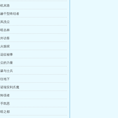
神机末路
 德赫干型终结者
接风洗尘
阴暗丛林
意外访客
战火炼狱
 大远征秘事
 微尘的力量
 战壕与士兵
前往地下
 多诺瑞安利爪魔
恐怖强者
血手凯恩
黑暗之都