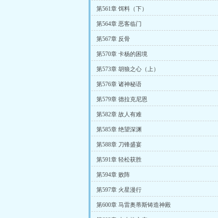
第561章 饵料（下）
第564章 恶客临门
第567章 反骨
第570章 卡杨的困境
第573章 胡狼之心（上）
第576章 诸神秘语
第579章 德拉克尼恩
第582章 故人有难
第585章 绝望深渊
第588章 刀锋盛宴
第591章 轻松获胜
第594章 败阵
第597章 火星漫行
第600章 马雷奥蒂斯铸造神殿