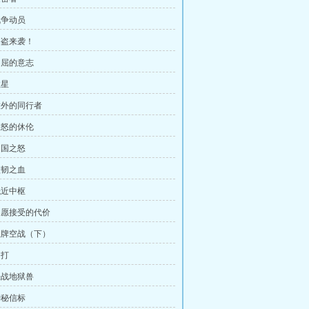
战争动员
 海盗来袭！
 不屈的意志
救星
 意外的同行者
 愤怒的休伦
帝国之怒
坚韧之血
抵近中枢
 不愿接受的代价
 王牌空战（下）
吊打
 恶战地狱兽
神秘信标