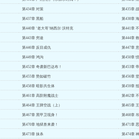
第434章 对策
第435章 
第437章 黑船
第438章
第440章 ‘老大哥’纳西尔·沃特克
第441章
第443章 穷途
第444章 
第446章 反目成仇
第447章
第449章 鸿沟
第450章
第452章 奇袭新巴达布！
第453章 
第455章 势如破竹
第456章 
第458章 暗影共生体
第459章 
第461章 高阶附魔战士
第462章
第464章 王牌空战（上）
第465章
第467章 黑甲卫现身！
第468章 
第470章 地狱兽来袭！
第471章
第473章 抹杀
第474章 