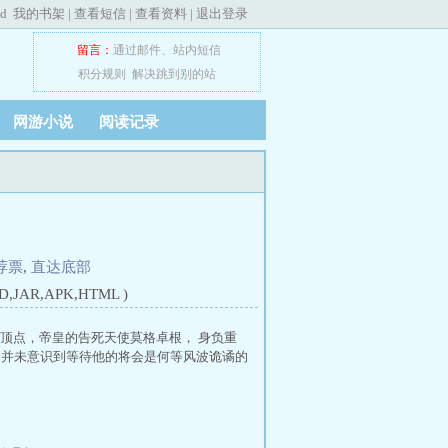
ed
我的书架
|
查看短信
|
查看资料
|
退出登录
留言：
通过邮件
、
站内短信
积分规则
解决跳到别的站
网游小说
阅读记录
荐票
,
直达底部
JAR,APK,HTML )
使顶点，帝皇的告死天使莫格卓根， 身负重
，并未意识到等待他的将会是何等风波诡谲的