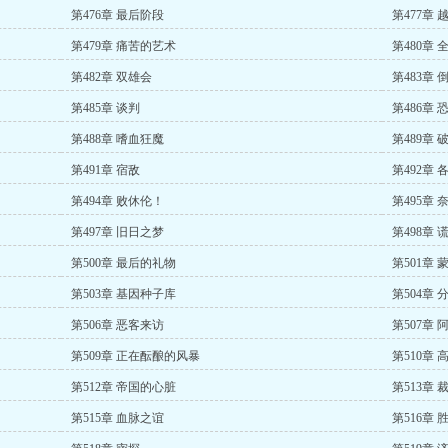
第476章 最后阶段
第477章 
第479章 痛苦的艺术
第480章
第482章 双雄会
第483章
第485章 谈判
第486章 
第488章 嗜血狂魔
第489章 
第491章 宿敌
第492章
第494章 败休伦！
第495章
第497章 旧日之梦
第498章
第500章 最后的礼物
第501章
第503章 基因种子库
第504章 
第506章 恶客来访
第507章
第509章 正在酝酿的风暴
第510章
第512章 帝国的心脏
第513章 
第515章 血脉之谊
第516章 