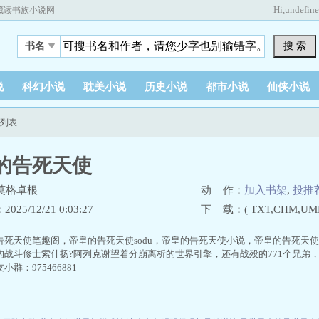
Hi,
undefin
藏读书族小说网
搜 索
书名
说
科幻小说
耽美小说
历史小说
都市小说
仙侠小说
节列表
的告死天使
莫格卓根
动 作：
加入书架
,
投推
25/12/21 0:03:27
下 载：( TXT,CHM,UMD,
告死天使笔趣阁，帝皇的告死天使sodu，帝皇的告死天使小说，帝皇的告死天
的战斗修士索什扬?阿列克谢望着分崩离析的世界引擎，还有战殁的771个兄弟
群：975466881
）