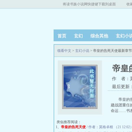
将读书族小说网快捷键下载到桌面
收
首页
玄幻
综合其他
玄幻小
领看中文
>
玄幻小说
> 帝皇的告死天使最新章
帝皇
作 者：
最后更新：20
帝皇的
建战团重任
命运……书友小
类似推荐阅读：
1、
帝皇的告死天使
/ 作者：莫格卓根 （21 12:02