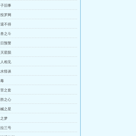
千子旧事
自投罗网
进退不得
困兽之斗
末日预警
不灭星陨
故人相见
死水怪谈
魂毒
痛苦之套
争胜之心
机械之星
银之梦
维拉三号