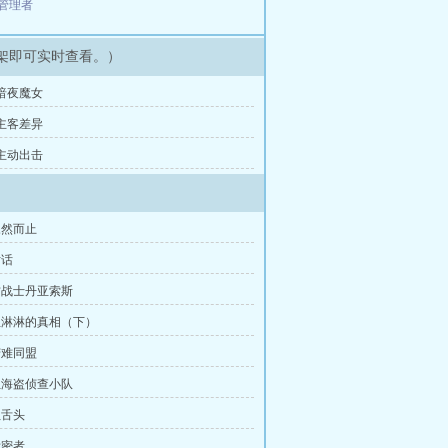
管理者
架即可实时查看。）
 暗夜魔女
 主客差异
 主动出击
戛然而止
对话
 古战士丹亚索斯
 血淋淋的真相（下）
苦难同盟
 红海盗侦查小队
抓舌头
泄密者