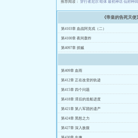
推荐阅读：
穿行者尼尔
暗体
最初神话
仙府种
《帝皇的告死天使
第4103章 血战阿克戎（二）
第4100章 夜间轰炸
第4097章 抓贼
第409章 血雨
第412章 正在改变的轨迹
第415章 四个问题
第418章 滞后的造船进度
第421章 第八军团的遗产
第424章 黑怒之力
第427章 深入敌腹
第430章 生擒