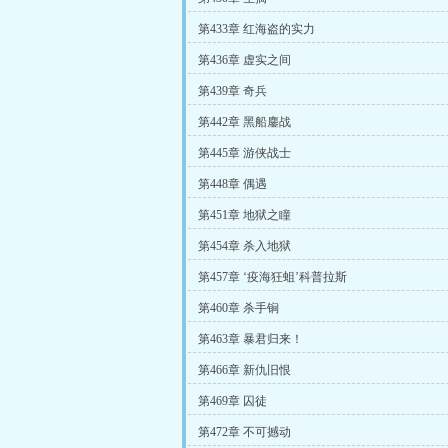
第433章 红海盗的实力
第436章 虚实之间
第439章 奇兵
第442章 黑船鏖战
第445章 游侠战士
第448章 偶遇
第451章 地狱之瞳
第454章 杀入地狱
第457章 ‘疫海狂蛆’科普拉斯
第460章 杀手锏
第463章 暴君归来！
第466章 新仇旧恨
第469章 囚徒
第472章 不可撼动