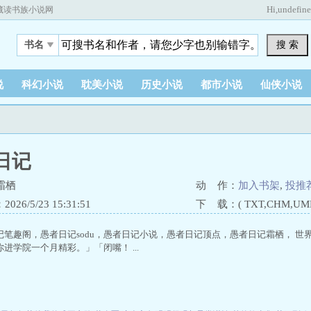
Hi,
undefin
藏读书族小说网
搜 索
书名
说
科幻小说
耽美小说
历史小说
都市小说
仙侠小说
日记
霜栖
动 作：
加入书架
,
投推
26/5/23 15:31:51
下 载：( TXT,CHM,UMD,
记笔趣阁，愚者日记sodu，愚者日记小说，愚者日记顶点，愚者日记霜栖， 
进学院一个月精彩。」「闭嘴！ ...