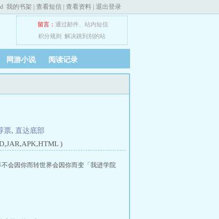
ed
我的书架
|
查看短信
|
查看资料
|
退出登录
留言：
通过邮件
、
站内短信
积分规则
解决跳到别的站
网游小说
阅读记录
荐票
,
直达底部
JAR,APK,HTML )
世界不会因你而转世界会因你而变「我进学院