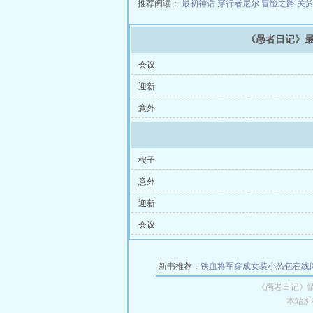
推荐阅读：
最初神话
穿行者尼尔
冒险之路
关
《愚者日记》
会议
迎新
意外
楔子
意外
迎新
会议
新书推荐：
铁血将军穿成女装小怂包在线
《愚者日记》
本站所