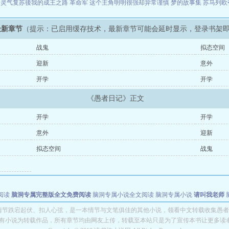
於灵气复苏後我的成王之路
革命军
这个主角明明很强却异常谨慎
梦的故事集
苏马列欧夺
最新章节
（提示：已启用缓存技术，最新章节可能会延时显示，登录书架
战鬼
拟态空间
迎新
意外
开学
开学
《愚者日记》正文
开学
开学
意外
迎新
拟态空间
战鬼
阅读
脑洞专属完整版全文免费阅读
脑洞专属小说全文阅读
脑洞专属小说
请叫我老师
世者
穿书第一天就结婚小说全文阅读
情节跌宕起伏、扣人心弦，是一本情节与文笔俱佳的其他小说，领看中文转载收集愚者
有小说为转载作品，所有章节均由网友上传，转载至本站只是为了宣传本书让更多读