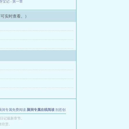
宝记 - 第一章
即可实时查看。）
脑洞专属免费阅读
脑洞专属在线阅读
别惹创
日记最新章节。
者欣赏。