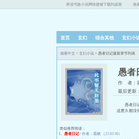
将读书族小说网快捷键下载到桌面
收
首页
玄幻
综合其他
玄幻小
领看中文
>
玄幻小说
> 愚者日记最新章节列表
愚者
作 者：
最后更新：20
愚者日
这麽久都没你
类似推荐阅读：
1、
愚者日记
/ 作者：霜栖 （23 03:30）