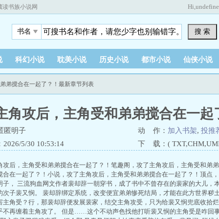
Hi,
undefin
藏读书族小说网
搜 索
书名
说
科幻小说
耽美小说
历史小说
都市小说
仙侠小说
和弟弟搅合在一起了？！最新章节列表
主角攻后，主角受和弟弟搅合在一起
匿匿明子
动 作：
加入书架
,
投推
26/5/30 10:53:14
下 载：( TXT,CHM,UMD,
角攻后，主角受和弟弟搅合在一起了？！笔趣阁，攻了主角攻后，主角受和弟弟搅
搅合在一起了？！小说，攻了主角攻后，主角受和弟弟搅合在一起了？！顶点，
明子， 三流狗血网文作者裴却辞一朝穿书，成了书中不曾存在的裴家的大儿，
的次子裴又悯。 裴却辞绑定系统，改变便宜弟弟惨死结局，才能在此方世界秽土
害主角受？行，那裴却辞便发展裴家，结交主角攻受，只为给裴又悯兜底收拾烂
乎不再缠着主角攻了。 但是……这个不动声色找他打听裴又悯的主角受是咋回事？