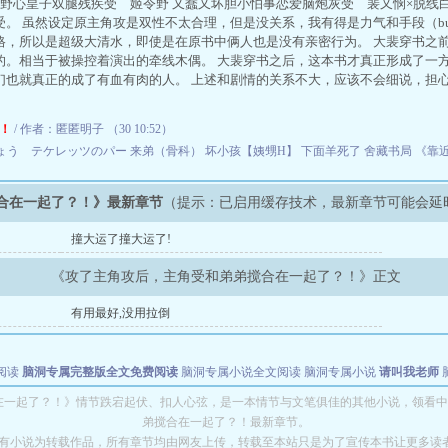
郁野心皇子双腿残疾受 姬令野 又蠢又坏胆小怕事恋爱脑炮灰受 裴又悯×脱线白
受。 虽然设定原主角攻是双性不太合理，但是没关系，我有得是力气和手段（bu
格，所以是超级大清水，即使是在原书中俩人也是没有亲密行为。 大裴穿书之
的。相当于被操控着演出的牵线木偶。 大裴穿书之后，这本书才真正形成了一
们也就真正的成了有血有肉的人。 上述和剧情的关系不大，应该不会细说，担
！
/ 作者：匿匿明子 （30 10:52）
ょう テケレッツのパー
来弟（骨科）
坏小孩【姨甥H】
下面羊死了
舍藏书局
《靠
合在一起了？！》最新章节
（提示：已启用缓存技术，最新章节可能会延
撞大运了撞大运了!
《攻了主角攻后，主角受和弟弟搅合在一起了？！》正文
有用最好,没用拉倒
阅读
脑洞专属完整版全文免费阅读
脑洞专属小说全文阅读
脑洞专属小说
请叫我老师
世者
穿书第一天就结婚小说全文阅读
在一起了？！》情节跌宕起伏、扣人心弦，是一本情节与文笔俱佳的其他小说，领看中
弟搅合在一起了？！最新章节。
有小说为转载作品，所有章节均由网友上传，转载至本站只是为了宣传本书让更多读