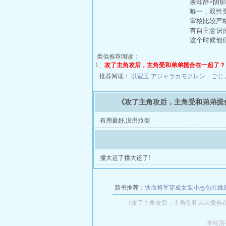
裴却辞×阴
唯一，双性
审核比较严
有自主意识
这个时候他
类似推荐阅读：
1、
攻了主角攻后，主角受和弟弟搅合在一起了？
推荐阅读：
以寇王
アジャラカモクレン ごじ
《攻了主角攻后，主角受和弟弟搅
有用最好,没用拉倒
撞大运了撞大运了!
新书推荐：
铁血将军穿成女装小怂包在线
《攻了主角攻后，主角受和弟弟搅合
本站所