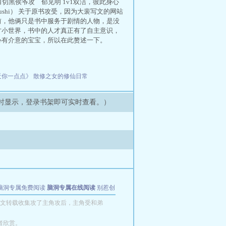
切黑侯爷攻 郁见明 1v1双洁，彼此身心
shi） 关于原书攻受，因为大裴写文的网站
前，他俩只是书中服务于剧情的人物，是没
方小世界，书中的人才真正有了自主意识，
心有介意的宝宝，所以在此赘述一下。
近你一点点》
散修之女的修仙日常
时显示，登录书架即可实时查看。）
脑洞专属免费阅读
脑洞专属在线阅读
别惹创
文转载收集攻了主角攻后，主角受和弟
者欣赏。