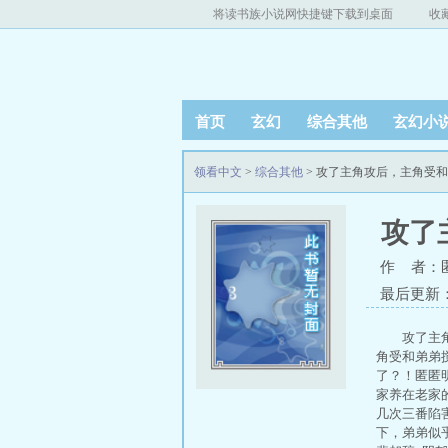
将读书族小说网快捷键下载到桌面
收
首页
玄幻
综合其他
玄幻小
领看中文
>
综合其他
> 攻了主角攻后，主角受
攻了
作 者：
最后更新：20
攻了主
角受和弟弟
了？！匿匿
家养在老家
几次三番陷
下，弟弟似