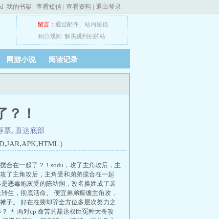
ed
我的书架
|
查看短信
|
查看资料
|
退出登录
留言：
通过邮件
、
站内短信
积分规则
解决跳到别的站
网游小说
阅读记录
了？！
荐票
,
直达底部
JAR,APK,HTML )
合在一起了？！sodu，攻了主角攻后，主
攻了主角攻后，主角受和弟弟搅合在一起
本是恶毒炮灰受的陈幼悯，改名换姓成了裴
转生，彻底活命。 便宜弟弟痴缠主角攻，
摊子。 好在在裴却辞全方位多层次努力之
 ＊ 两对cp 命苦的豁达权臣冤种大哥攻