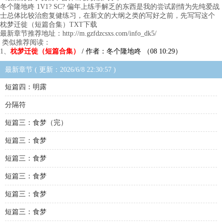
冬个隆地咚 1V1? SC? 偏年上练手解乏的东西是我的尝试剧情为先纯爱战
士总体比较治愈复健练习，在新文的大纲之类的写好之前，先写写这个
枕梦迁徙（短篇合集）TXT下载
最新章节推荐地址：http://m.gzfdzcsxs.com/info_dk5/
类似推荐阅读：
1、
枕梦迁徙（短篇合集）
/ 作者：冬个隆地咚 （08 10:29）
最新章节 ( 更新：2026/6/8 22:30:57 )
短篇四：明露
分隔符
短篇三：食梦（完）
短篇三：食梦
短篇三：食梦
短篇三：食梦
短篇三：食梦
短篇三：食梦