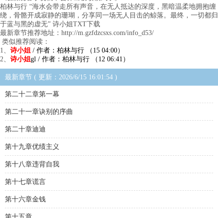
柏林与行 “海水会带走所有声音，在无人抵达的深度，黑暗温柔地拥抱缠
绕，骨骼开成寂静的珊瑚，分享同一场无人目击的鲸落。最终，一切都归
于蓝与黑的虚无” 诗小姐TXT下载
最新章节推荐地址：http://m.gzfdzcsxs.com/info_d53/
类似推荐阅读：
1、
诗小姐
/ 作者：柏林与行 （15 04:00）
2、
诗小姐
gl / 作者：柏林与行 （12 06:41）
最新章节 ( 更新：2026/6/15 16:01:54 )
第二十二章第一幕
第二十一章诀别的序曲
第二十章迪迪
第十九章优绩主义
第十八章违背自我
第十七章谎言
第十六章金钱
第十五章