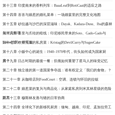
第十三章 印度南来的香料列车：BaaaLeaf到RotiCaai的适应之路
第十四章 峇峇与娘惹的婚礼菜单：一场婚宴里的完整文化地图
第十五章 砂拉越与沙巴的深层滋味：Dayak、Kadaza-Dusu、Iba的森林
与河流料理
第十六章 峇里与爪哇的暗线：印尼移民带来的Soto、Gado-Gado与
Laksa的另一种可能
第十七章 欧亚混血的私房菜：Kristag的DevilCurry与SugeeCake
第十八章 小贩中心的诞生：1940–1970年代，街头如何成为国家厨
房？
第十九章 日占时期的最後一餐：饥饿如何重塑了星马人的味觉记忆
第二十章 独立後的第一道国菜争夺战：谁有权定义「我们的食物」？
第二十一章 从咖啡店到FoodCourt：空调、连锁与怀旧的拉锯
第二十二章 娘惹菜的复兴与商品化：从家庭私房到米其林星级的危险
距离
第二十三章 穆斯林友善与猪的日常协商
第二十四章 全球化下的新移民厨房：缅甸、越南、印尼、孟加拉劳工