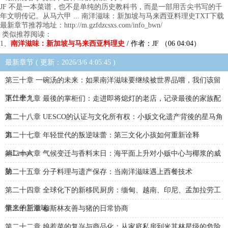
JF 不是一本菜谱，也不是单纯的历史教科书，而是一部用舌尖书写的千
年文明传记。从马六甲 ... 南洋滋味：新加坡与马来西亚料理史TXT下载
最新章节推荐地址：http://m.gzfdzcsxs.com/info_bwn/
类似推荐阅读：
1、
南洋滋味：新加坡与马来西亚料理史
/ 作者：JF （06 04:04）
最新章节 ( 更新：2026/3/6 4:05:45 )
第三十章 一碗汤的未来：如果南洋滋味要继续被世界品嚐，我们该留
下什麽？
第二十九章 最後的掌柜们：走进即将熄灯的老店，记录最後的家族配
方
第二十八章 UESCO的认证与文化所有权：小贩文化遗产背後的星马角
力
第二十七章 年轻世代的叛逆味蕾：第三文化小孩如何重新诠释
asiLemak
第二十六章 气候变迁与香料末日：海平面上升对小贩中心与椰浆的威
胁
第二十五章 分子料理与遗产保存：当南洋滋味遇上西餐技术
第二十四章 全球化下的新移民厨房：缅甸、越南、印尼、孟加拉劳工
带来的新滋味
第二十三章 穆斯林友善与猪的日常协商
第二十二章 娘惹菜的复兴与商品化：从家庭私房到米其林星级的危险