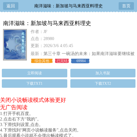
返回
南洋滋味：新加坡与马来西亚料理史
首页
南洋滋味：新加坡与马来西亚料理史
作者：JF
点击：28980
更新：2026/3/6 4:05:45
最新：
第三十章 一碗汤的未来：如果南洋滋味要继续被
世界品嚐，我们该留下什麽？
综合其他
已完结
69984
立即阅读
加入书架
下载TXT1
下载TXT2
关闭小说畅读模式体验更好
无广告阅读
1.打开手机百度。
2.点击右下方“我的”。
3.下滑找到设置,点击。
4.下滑找到“网页小说畅读服务”,点击关闭。
5.最后观看小说就不会弹出畅读模式了。