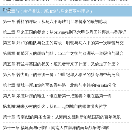
距离
全部章节 ( 南洋滋味：新加坡与马来西亚料理史 )
第一章 香料的呼吸：从马六甲海峡到世界餐桌的最初脉动
第二章 马来王国的餐桌：从Srivijaya到马六甲苏丹国的椰浆与香茅记
忆
第三章 郑和的船队与公主的嫁妆：明朝与马六甲的第一次味蕾外交
第四章 葡萄牙人的胡椒与醋：1511年之後的欧洲第一道裂痕与融合
第五章 荷兰与英国的餐叉：殖民者带来了什麽，又偷走了什麽？
第六章 苦力船上的最後一餐：19世纪华人移民的猪骨与中药汤底
第七章 槟城与新加坡的两条香料路：北纬与南纬的Peraaka分化
第八章 娘惹厨房的诞生：谁在磨第一把蓝姜？谁在熬第一锅
BuaKeluak？
第九章 马来乡村的灶火：从Kamug到城市的椰浆慢火哲学
第十章 海南j饭的两条命运：从海南文昌到新加坡国菜的百年流浪
第十一章 福建面与c州粿：闽南人在南洋的面条战争与和解