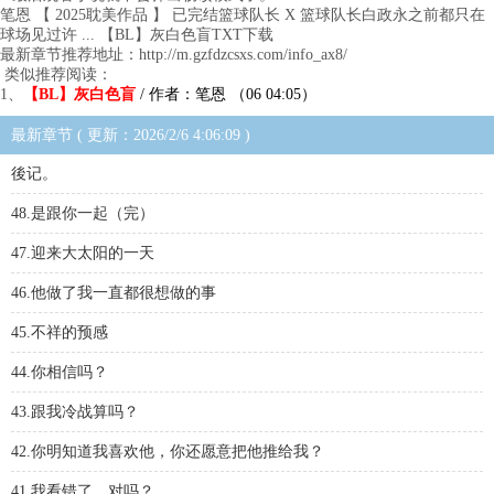
笔恩 【 2025耽美作品 】 已完结篮球队长 X 篮球队长白政永之前都只在
球场见过许 ... 【BL】灰白色盲TXT下载
最新章节推荐地址：http://m.gzfdzcsxs.com/info_ax8/
类似推荐阅读：
1、
【BL】灰白色盲
/ 作者：笔恩 （06 04:05）
最新章节 ( 更新：2026/2/6 4:06:09 )
後记。
48.是跟你一起（完）
47.迎来大太阳的一天
46.他做了我一直都很想做的事
45.不祥的预感
44.你相信吗？
43.跟我冷战算吗？
42.你明知道我喜欢他，你还愿意把他推给我？
41.我看错了，对吗？