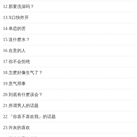
12.那要洗澡吗？
13.X口快炸开
14.单恋的苦
15.送什麽水？
16.在意的人
17.你不会拒绝
18.怎麽好像生气了？
19.意气用事
20.到底有什麽误会？
21.所谓男人的话题
22.『你喜不喜欢我』的话题
23.许灰的喜欢