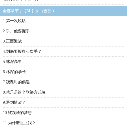
全部章节 ( 【BL】灰白色盲 )
1.第一次说话
2.手。他要握手
3.正面迎战
4.到底要握多少次手？
5.林深高中
6.林深的学长
7.跷课时的偶遇
8.就只是给个联络方式嘛
9.遇到情敌了
10.被践踏的梦想
11.为什麽阻止我？