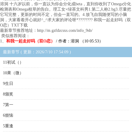
溶洞 十六岁以前，你一直以为你会分化成beta，直到你收到了Omega分化
检测表和Omega校草的告白。理工女×绿茶文科男1.第二人称2.bg3.尽量把
它写完整，更新的时间不定，但会一直写的。4.放飞自我随便写的小脑
洞，大家看着开心就好^_^求大家的评论呀*???????? 和我一起走好吗（双
O恋）TXT下载
最新章节推荐地址：http://m.gzfdzcsxs.com/info_9sb/
类似推荐阅读：
1、
和我一起走好吗（双O恋）
/ 作者：溶洞 （10 05:53）
最新章节 ( 更新：2026/7/10 17:54:09 )
11初试（）
10果（微）
9生日
8颁奖
7第一
6烦恼
5重逢