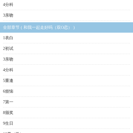
4分科
3亲吻
全部章节 ( 和我一起走好吗（双O恋） )
1表白
2初试
3亲吻
4分科
5重逢
6烦恼
7第一
8颁奖
9生日