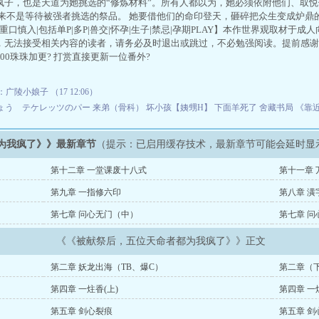
疯子，也是天道为她挑选的“修炼材料”。所有人都以为，她必须依附他们、取悦
从来不是等待被强者挑选的祭品。 她要借他们的命印登天，砸碎把众生变成炉鼎
|重口慎入|包括单P|多P|兽交|怀孕|生子|禁忌|孕期PLAY】本作世界观取材
，无法接受相关内容的读者，请务必及时退出或跳过，不必勉强阅读。提前感谢
00珠珠加更? 打赏直接更新一位番外?
：广陵小娘子 （17 12:06）
ょう テケレッツのパー
来弟（骨科）
坏小孩【姨甥H】
下面羊死了
舍藏书局
《靠
为我疯了》》最新章节
（提示：已启用缓存技术，最新章节可能会延时显
第十二章 一堂课废十八式
第十一章 
第九章 一指修六印
第八章 
第七章 问心无门（中）
第七章 问
《《被献祭后，五位天命者都为我疯了》》正文
第二章 妖龙出海（TB、爆C）
第二章（下
第四章 一炷香(上)
第四章 一
第五章 剑心裂痕
第五章 剑