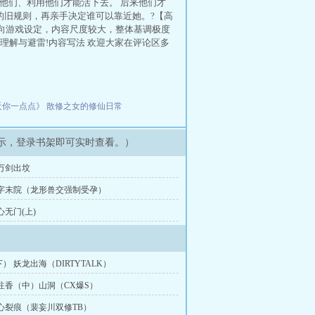
他们、利用他们才能活下去。 后来他们才
的旧规则，再亲手决定谁可以靠近她。?【高
于成人向游戏设定，内容尺度较大，整体基调极度
理解与避雷!内容写法 欢迎大家在评论区多
近你一点点》
散修之女的修仙日常
示，登录书架即可实时查看。）
万剑出坟
潢字末院（龙形兽交强制受孕）
心无门(上)
） 妖龙出海（DIRTYTALK）
炷香（中）山洞（CX爆S）
心裂痕（裴妄川双修TB）