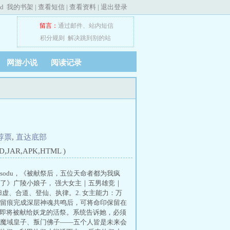
ed
我的书架
|
查看短信
|
查看资料
|
退出登录
留言：
通过邮件
、
站内短信
积分规则
解决跳到别的站
网游小说
阅读记录
荐票
,
直达底部
JAR,APK,HTML )
odu，《被献祭后，五位天命者都为我疯
了》广陵小娘子， 强大女主｜五男雄竞｜
神、归虚、合道、登仙、执律。2. 女主能力：万
留痕完成深层神魂共鸣后，可将命印保留在
上即将被献给妖龙的活祭。系统告诉她，必须
魔域皇子、叛门佛子——五个人皆是未来会