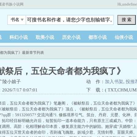
Hi,
undefin
藏读书族小说网
搜 索
书名
说
科幻小说
耽美小说
历史小说
都市小说
仙侠小说
者都为我疯了》最新章节列表
献祭后，五位天命者都为我疯了》
广陵小娘子
动 作：
加入书架
,
投推
26/7/17 0:07:01
下 载：( TXT,CHM,UMD,
祭后，五位天命者都为我疯了》笔趣阁，《被献祭后，五位天命者都为我疯了》s
《被献祭后，五位天命者都为我疯了》顶点，《被献祭后，五位天命者都为我疯
情H??qq群：591320057? 交流沟通?1. 修炼境界引气、筑台、丹府、元婴、化
：拓印经目标明确允许后，短暂拓印一道本命能力，只有原主三成威力。中阶：
复调用。高阶：化相理解命印本质，修复原主能力中的缺陷。她穿成“天婚祭”
取得五位灭世天命者的命印，否则魂飞魄散。妖域少君、无情剑尊、盲眼天师、