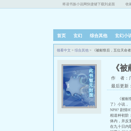
将读书族小说网快捷键下载到桌面
收
首页
玄幻
综合其他
玄幻小
领看中文
>
综合其他
> 《被献祭后，五位天命
《被
作 者：
最后更新：20
《被献
了》小说，
NPH? 剧
相道种初阶
体内，并反
在九十日内