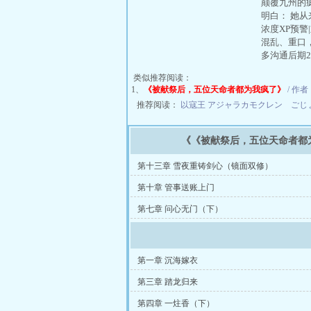
颠覆九州的
明白： 她
浓度XP预警
混乱、重口
多沟通后期2
类似推荐阅读：
1、
《被献祭后，五位天命者都为我疯了》
/ 作者
推荐阅读：
以寇王
アジャラカモクレン ごじ
《《被献祭后，五位天命者都
第十三章 雪夜重铸剑心（镜面双修）
第十章 管事送账上门
第七章 问心无门（下）
第一章 沉海嫁衣
第三章 踏龙归来
第四章 一炷香（下）