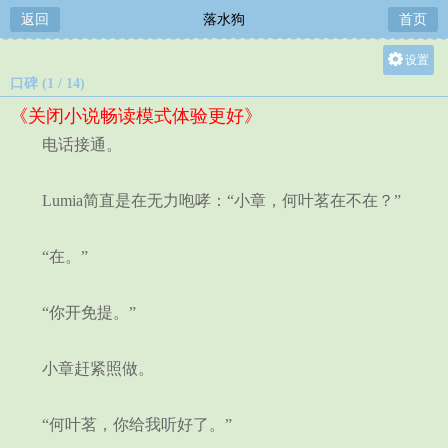
返回
落水狗
首页
设置
口碑 (1 / 14)
关灯
《关闭小说畅读模式体验更好》
大
电话接通。
中
小
Lumia简直是在无力咆哮：“小章，何叶茗在不在？”
“在。”
“你开免提。”
小章赶紧照做。
“何叶茗，你给我听好了。”