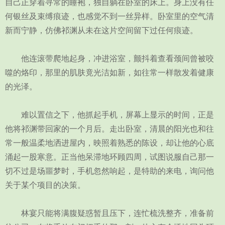
自己正穿着寻常的睡袍，独自躺在卧室的床上。身上没有任
何银丝及束缚痕迹，也感觉不到一丝异样。卧室里的空气清
新而宁静，仿佛祁渊从未在这片空间留下过任何痕迹。
他连滚带爬地起身，冲进浴室，颤抖着查看颈间曾被咬
噬的烙印，那里的肌肤竟光洁如新，如往常一样散发着健康
的光泽。
难以置信之下，他抓起手机，屏幕上显示的时间，正是
他将祁渊带回家的一个月后。走出卧室，清晨的阳光也和往
常一般温柔地洒进屋内，映照着熟悉的陈设，却让他的心底
涌起一股寒意。正当他呆滞地环顾四周，试图说服自己那一
切不过是场噩梦时，手机忽然响起，是特助的来电，询问他
关于某个项目的决策。
林宴只能将满腹疑惑暂且压下，连忙梳洗整齐，准备前