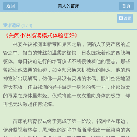
返回
美人的苗床
首页
设置
逐渐适应 (1 / 4)
关灯
《关闭小说畅读模式体验更好》
大
林宴在被祁渊重新带回巢穴之后，便陷入了更严密的监
中
管之中。银白的蛛丝如温柔的枷锁，日夜缠绕着他的四肢与
小
躯体。每日被迫进行的培育仪式不断侵蚀着他的意志。那些
曾经让他战栗的触碰，如今却只换来机械般的顺从。他的精
神逐渐出现解离，仿佛一具没有灵魂的木偶。眼神空茫地望
着天花板，任由祁渊的异手游走于身体的每一寸，让那滚烫
的毒素在身体里燃烧。仪式将他一次次推向身体的极致，却
再也无法激起任何涟漪。
苗床的培育仪式终于完成了第一阶段。祁渊坐在床边，
俯身凝视着林宴，黑洞般的深眸中渐渐浮现出一丝淡淡的索