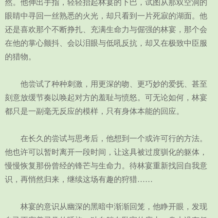
然。他伸出手指，轻轻抬起林宴的下巴，试图从那双空洞的
眼睛中寻回一丝熟悉的火光，却只看到一片死寂的湖面。他
还是喜欢那个不断挣扎、充满生命力与倔强的林宴，那个会
在他的掌心颤抖、会以泪眼与低吼反抗，却又在极致中臣服
的猎物。
他尝试了种种刺激，用更深的吻、更巧妙的爱抚、甚至
刻意放缓节奏以唤起对方的羞耻与愤怒。可无论如何，林宴
都只是一副毫无反应的模样，只有身体本能的回应。
在长久的尝试与思考后，他想到一个或许可行的方法。
他也许可以暂时离开一段时间，让这具被过度驯化的躯体，
慢慢恢复那份曾经的锋芒与生命力。待林宴重新找回自我意
识，再悄然归来，继续这场有趣的狩猎……
林宴的意识从幽深的黑暗中渐渐回笼，他睁开眼，发现