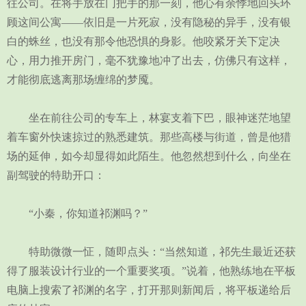
往公司。在将手放在门把手的那一刻，他心有余悸地回头环
顾这间公寓——依旧是一片死寂，没有隐秘的异手，没有银
白的蛛丝，也没有那令他恐惧的身影。他咬紧牙关下定决
心，用力推开房门，毫不犹豫地冲了出去，仿佛只有这样，
才能彻底逃离那场缠绵的梦魇。
坐在前往公司的专车上，林宴支着下巴，眼神迷茫地望
着车窗外快速掠过的熟悉建筑。那些高楼与街道，曾是他猎
场的延伸，如今却显得如此陌生。他忽然想到什么，向坐在
副驾驶的特助开口：
“小秦，你知道祁渊吗？”
特助微微一怔，随即点头：“当然知道，祁先生最近还获
得了服装设计行业的一个重要奖项。”说着，他熟练地在平板
电脑上搜索了祁渊的名字，打开那则新闻后，将平板递给后