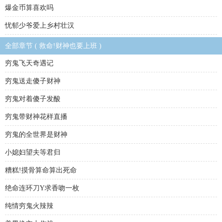
爆金币算喜欢吗
忧郁少爷爱上乡村壮汉
全部章节 ( 救命!财神也要上班 )
穷鬼飞天奇遇记
穷鬼送走傻子财神
穷鬼对着傻子发酸
穷鬼带财神花样直播
穷鬼的全世界是财神
小媳妇望夫等君归
糟糕!摸骨算命算出死命
绝命连环刀Y求香吻一枚
纯情穷鬼火辣辣