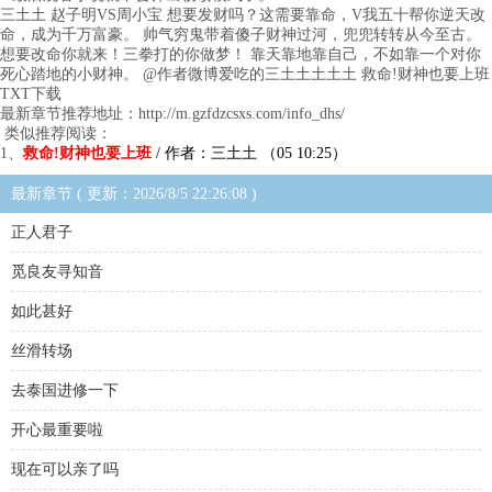
三土土 赵子明VS周小宝 想要发财吗？这需要靠命，V我五十帮你逆天改
命，成为千万富豪。 帅气穷鬼带着傻子财神过河，兜兜转转从今至古。
想要改命你就来！三拳打的你做梦！ 靠天靠地靠自己，不如靠一个对你
死心踏地的小财神。 @作者微博爱吃的三土土土土土 救命!财神也要上班
TXT下载
最新章节推荐地址：http://m.gzfdzcsxs.com/info_dhs/
类似推荐阅读：
1、
救命!财神也要上班
/ 作者：三土土 （05 10:25）
最新章节 ( 更新：2026/8/5 22:26:08 )
正人君子
觅良友寻知音
如此甚好
丝滑转场
去泰国进修一下
开心最重要啦
现在可以亲了吗