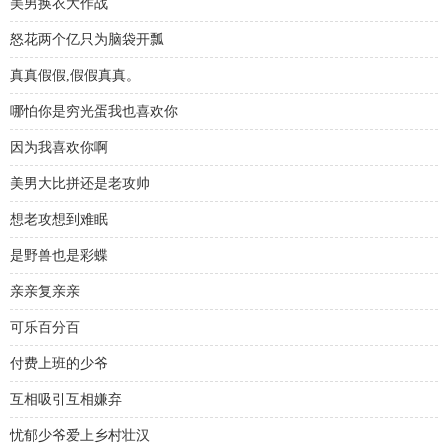
美男换衣大作战
怒花两个亿只为脑袋开瓢
真真假假,假假真真。
哪怕你是穷光蛋我也喜欢你
因为我喜欢你啊
美男大比拼还是老攻帅
想老攻想到难眠
是野兽也是彩蝶
亲亲复亲亲
可乐百分百
付费上班的少爷
互相吸引互相嫌弃
忧郁少爷爱上乡村壮汉